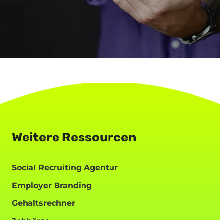
Weitere Ressourcen
Social Recruiting Agentur
Employer Branding
Gehaltsrechner