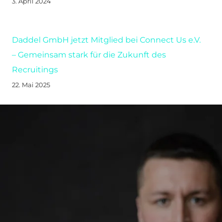
3. April 2024
Daddel GmbH jetzt Mitglied bei Connect Us e.V.
– Gemeinsam stark für die Zukunft des
Recruitings
22. Mai 2025