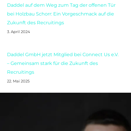
Daddel auf dem Weg zum Tag der offenen Tür
bei Holzbau Schorr: Ein Vorgeschmack auf die
Zukunft des Recruitings
3. April 2024
Daddel GmbH jetzt Mitglied bei Connect Us e.V.
– Gemeinsam stark für die Zukunft des
Recruitings
22. Mai 2025