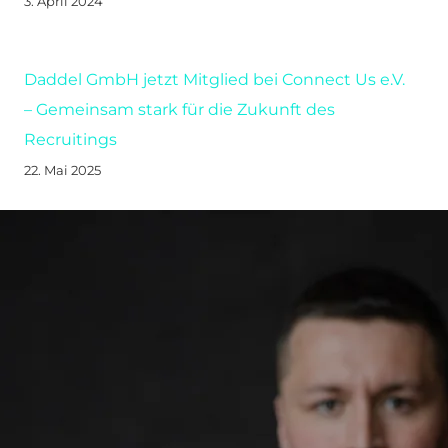
3. April 2024
Daddel GmbH jetzt Mitglied bei Connect Us e.V.
– Gemeinsam stark für die Zukunft des
Recruitings
22. Mai 2025